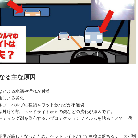
なる主な原因
などよる水滴や汚れが付着
用による劣化
ルブ：バルブの種類やワット数などが不適切
紫外線や熱、ヘッドライト表面の傷などの劣化が原因です。
ーティング剤を塗布するかプロテクションフィルムを貼ることで、汚
基準が厳しくなったため、ヘッドライトだけで車検に落ちるケースが増