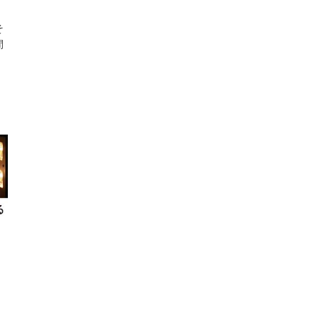
そ
間
！