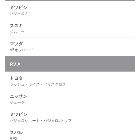
ミツビシ
パジェロミニ
スズキ
ジムニー
マツダ
AZオフロード
RV A
トヨタ
ラッシュ・ライズ・ヤリスクロス
ニッサン
ジューク
ミツビシ
パジェロショート・パジェロJトップ
スバル
REX