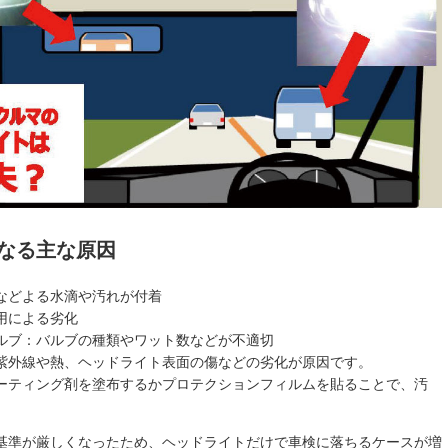
なる主な原因
などよる水滴や汚れが付着
用による劣化
ルブ：バルブの種類やワット数などが不適切
紫外線や熱、ヘッドライト表面の傷などの劣化が原因です。
ーティング剤を塗布するかプロテクションフィルムを貼ることで、汚
基準が厳しくなったため、ヘッドライトだけで車検に落ちるケースが増