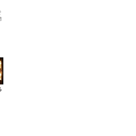
そ
間
！