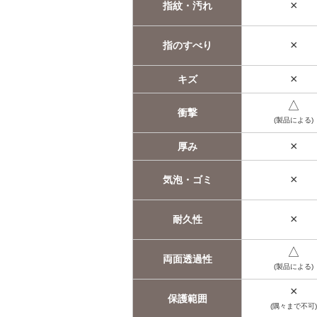
×
指紋・汚れ
×
指のすべり
×
キズ
△
衝撃
(製品による)
×
厚み
×
気泡・ゴミ
×
耐久性
△
両面透過性
(製品による)
×
保護範囲
(隅々まで不可)