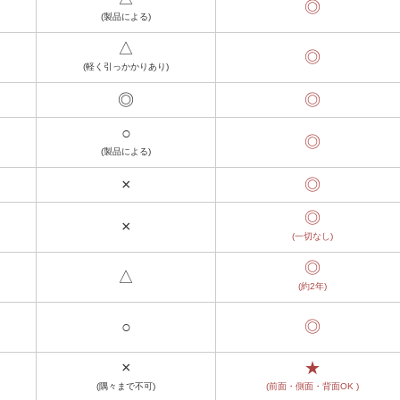
◎
(製品による)
△
◎
(軽く引っかかりあり)
◎
◎
○
◎
(製品による)
×
◎
◎
×
(一切なし)
◎
△
(約2年)
○
◎
×
★
(隅々まで不可)
(前面・側面・背面OK )