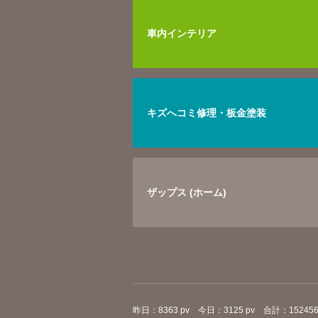
車内インテリア
キズへコミ修理・板金塗装
ザップス (ホーム)
昨日：8363 pv 今日：3125 pv 合計：152456